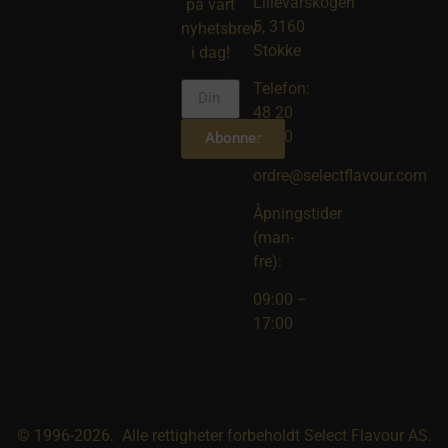
Lillevarskogen
på vårt
5, 3160
nyhetsbrev
Stokke
i dag!
Telefon:
48 20
10 00
Abonner
ordre@selectflavour.com
Åpningstider
(man-
fre):
09:00 –
17:00
© 1996-2026. Alle rettigheter forbeholdt Select Flavour AS.