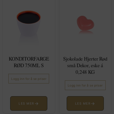
KONDITORFARGE
Sjokolade Hjerter Rød
RØD 750ML S
små Dekor, eske á
0,248 KG
Logg inn for å se priser
Logg inn for å se priser
→
→
LES MER
LES MER