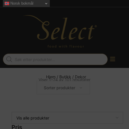
Norsk bokmål
Hjem
/
Butikk
/ Dekor
Viser 1–24 av 101 resultater
Sorter produkter
D
Sjo
Pris