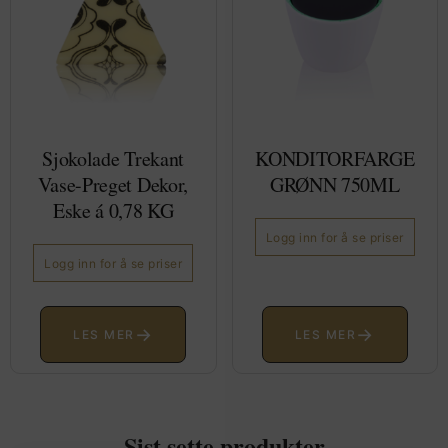
Sjokolade Trekant
KONDITORFARGE
Vase-Preget Dekor,
GRØNN 750ML
Eske á 0,78 KG
Logg inn for å se priser
Logg inn for å se priser
→
→
LES MER
LES MER
Sist sette produkter