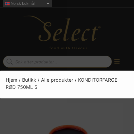
Norsk bokmål
Hjem
/
Butikk
/
Alle produkter
/ KONDITORFARGE
RØD 750ML S