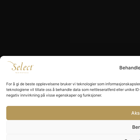
Behandl
For å gi de beste opplevelsene bruker vi teknologier som informasjonskapsler f
teknologiene vil tillate oss å behandle data som nettleseratferd eller unike I
negativ innvirkning på visse egenskaper og funksjoner.
Aks
Be