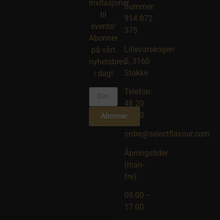
invitasjoner
nummer:
til
914 872
events!
375
Abonner
Lillevarskogen
på vårt
5, 3160
nyhetsbrev
Stokke
i dag!
Telefon:
48 20
10 00
Abonner
ordre@selectflavour.com
Åpningstider
(man-
fre):
09:00 –
17:00