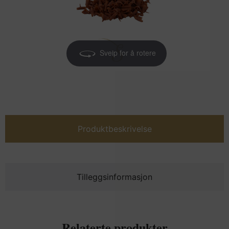
Sveip for å rotere
Produktbeskrivelse
Tilleggsinformasjon
Relaterte produkter