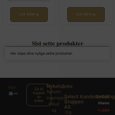
→
→
LES MER
LES MER
Sist sette produkter
Her vises dine nylige sette produkter.
Nyhetsbrev
Gå til
Nyheter,
toppen
Select
Kundesenter
Betalin
av
inspirasjon,
siden
Gruppen
tilbud
AS
og
Org.