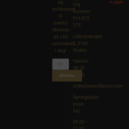
og
Org.
invitasjoner
nummer:
til
914 872
events!
375
Abonner
Lillevarskogen
på vårt
5, 3160
nyhetsbrev
Stokke
i dag!
Telefon:
48 20
10 00
Abonner
ordre@selectflavour.com
Åpningstider
(man-
fre):
09:00 –
17:00