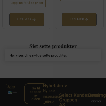
Logg inn for å se priser
→
→
LES MER
LES MER
Sist sette produkter
Her vises dine nylige sette produkter.
Nyhetsbrev
Gå til
Nyheter,
toppen
Select
Kundesenter
Betalin
av
inspirasjon,
siden
Gruppen
tilbud
AS