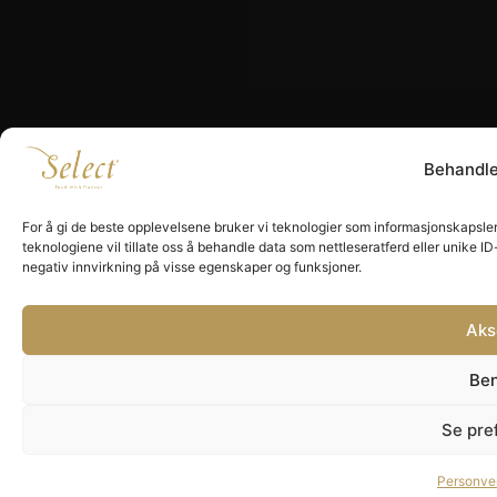
Behandl
For å gi de beste opplevelsene bruker vi teknologier som informasjonskapsler f
teknologiene vil tillate oss å behandle data som nettleseratferd eller unike I
negativ innvirkning på visse egenskaper og funksjoner.
Aks
Be
Se pre
Personve