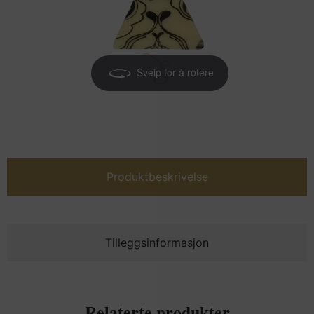
Sveip for å rotere
Produktbeskrivelse
Tilleggsinformasjon
Relaterte produkter