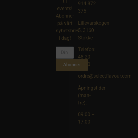
til
914 872
events!
375
Abonner
Lillevarskogen
på vårt
5, 3160
nyhetsbrev
Stokke
i dag!
Telefon:
48 20
10 00
Abonner
ordre@selectflavour.com
Åpningstider
(man-
fre):
09:00 –
17:00