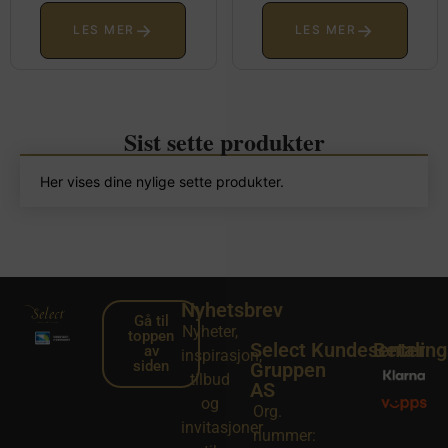
→
→
LES MER
LES MER
Sist sette produkter
Her vises dine nylige sette produkter.
Nyhetsbrev
Gå til
Nyheter,
toppen
Select
Kundesenter
Betalin
av
inspirasjon,
siden
Gruppen
tilbud
AS
og
Org.
invitasjoner
nummer: