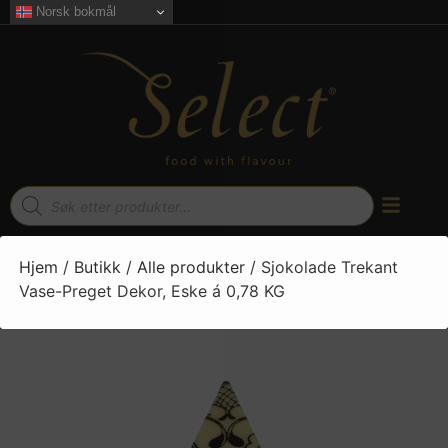
Norsk bokmål
Hjem
/
Butikk
/
Alle produkter
/ Sjokolade Trekant
Vase-Preget Dekor, Eske á 0,78 KG