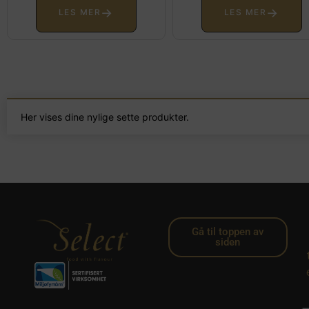
→
→
LES MER
LES MER
Her vises dine nylige sette produkter.
Gå til toppen av
siden