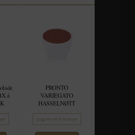
olade
PRONTO
BX á
VARIEGATO
TK
HASSELNØTT
iser
Logg inn for å se priser