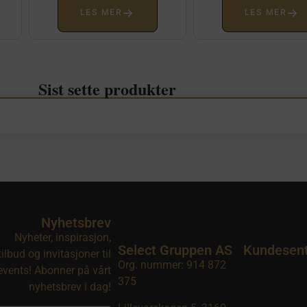
→
→
LES MER
LES MER
Sist sette produkter
Nyhetsbrev
Nyheter, inspirasjon,
Select Gruppen AS
Kundesen
tilbud og invitasjoner til
Org. nummer: 914 872
events! Abonner på vårt
375
nyhetsbrev i dag!