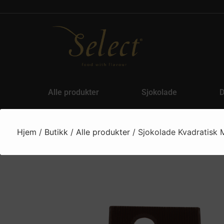
Alle produkter
Sjokolade
D
Hjem
/
Butikk
/
Alle produkter
/ Sjokolade Kvadratisk M