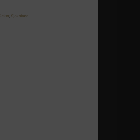
Dekor
,
Sjokolade