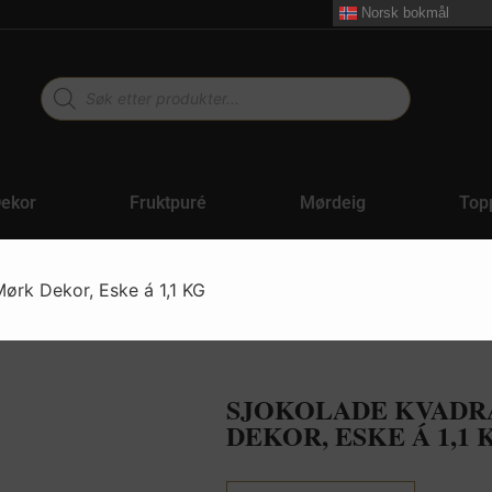
Norsk bokmål
ekor
Fruktpuré
Mørdeig
Top
ørk Dekor, Eske á 1,1 KG
SJOKOLADE KVADR
DEKOR, ESKE Á 1,1 