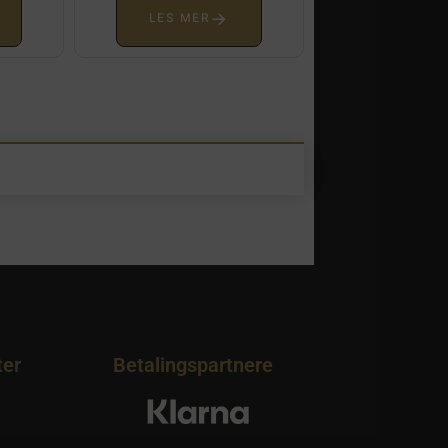
→
LES MER
ter
Betalingspartnere