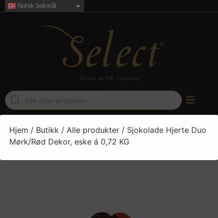
Norsk bokmål
Hjem
/
Butikk
/
Alle produkter
/ Sjokolade Hjerte Duo
Mørk/Rød Dekor, eske á 0,72 KG