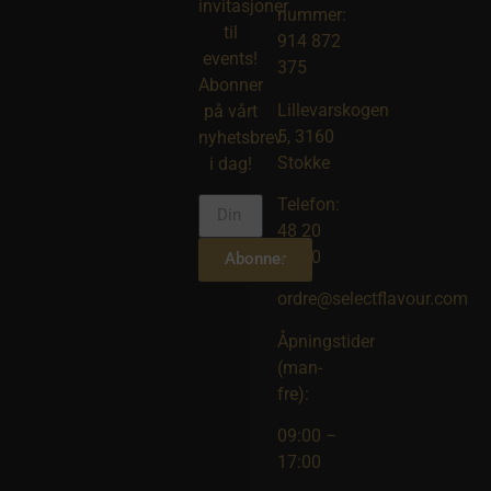
invitasjoner
nummer:
til
914 872
events!
375
Abonner
Lillevarskogen
på vårt
5, 3160
nyhetsbrev
Stokke
i dag!
Telefon:
48 20
10 00
Abonner
ordre@selectflavour.com
Åpningstider
(man-
fre):
09:00 –
17:00