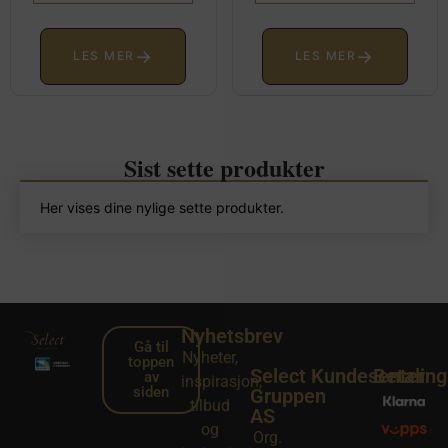
→
→
LES MER
LES MER
Sist sette produkter
Her vises dine nylige sette produkter.
Nyhetsbrev
Gå til
Nyheter,
toppen
Select
Kundesenter
Betalin
av
inspirasjon,
siden
Gruppen
tilbud
AS
og
Org.