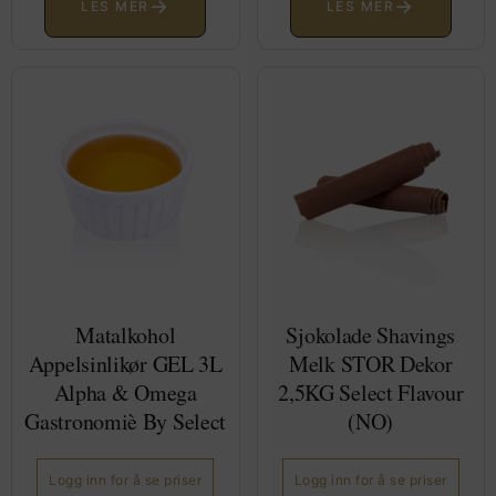
→
→
LES MER
LES MER
Matalkohol
Sjokolade Shavings
Appelsinlikør GEL 3L
Melk STOR Dekor
Alpha & Omega
2,5KG Select Flavour
Gastronomiè By Select
(NO)
Logg inn for å se priser
Logg inn for å se priser