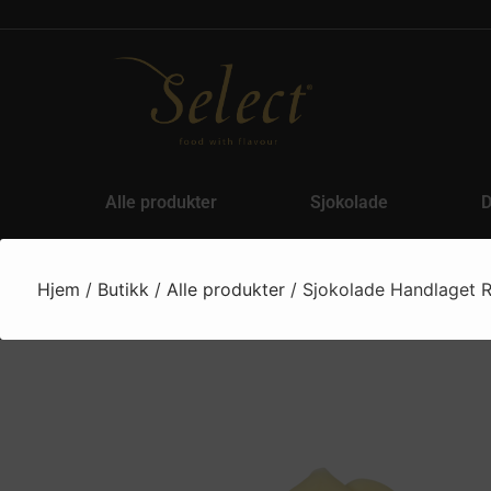
Alle produkter
Sjokolade
D
Hjem
/
Butikk
/
Alle produkter
/ Sjokolade Handlaget 