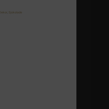
Dekor
,
Sjokolade