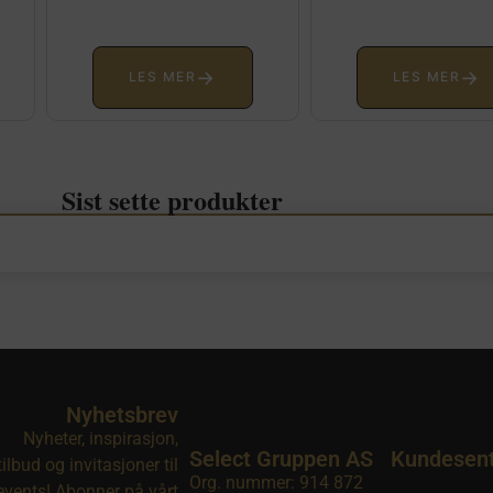
→
→
LES MER
LES MER
Sist sette produkter
Nyhetsbrev
Nyheter, inspirasjon,
Select Gruppen AS
Kundesen
tilbud og invitasjoner til
Org. nummer: 914 872
events! Abonner på vårt