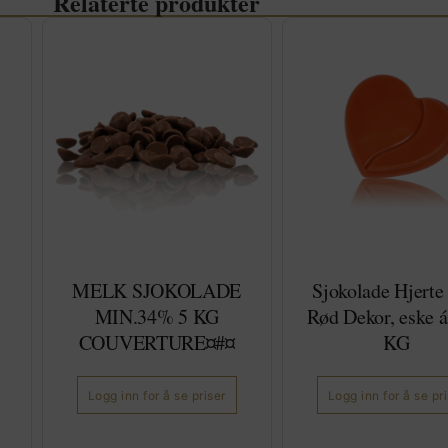
Relaterte produkter
MELK SJOKOLADE
Sjokolade Hjerte
MIN.34% 5 KG
Rød Dekor, eske á
COUVERTURE¤#¤
KG
Logg inn for å se priser
Logg inn for å se pr