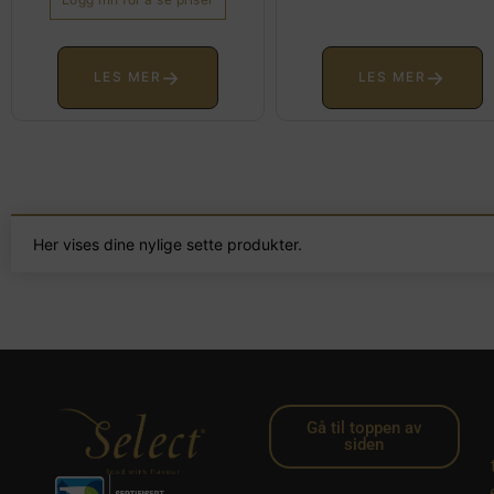
→
→
LES MER
LES MER
Her vises dine nylige sette produkter.
Gå til toppen av
siden