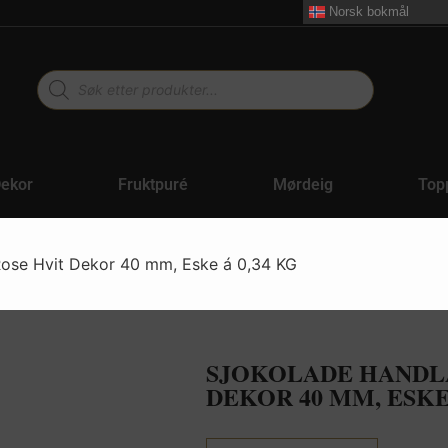
Norsk bokmål
ekor
Fruktpuré
Mørdeig
Top
Rose Hvit Dekor 40 mm, Eske á 0,34 KG
SJOKOLADE HANDL
DEKOR 40 MM, ESKE 