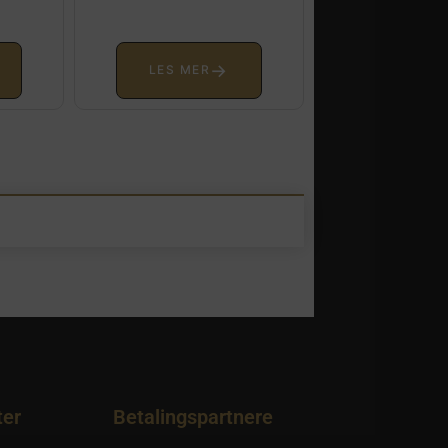
→
LES MER
ter
Betalingspartnere