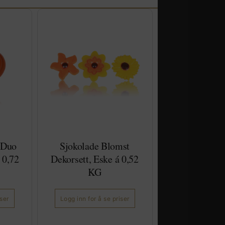
 Duo
Sjokolade Blomst
 0,72
Dekorsett, Eske á 0,52
KG
iser
Logg inn for å se priser