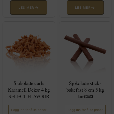
→
→
LES MER
LES MER
Sjokolade curls
Sjokolade sticks
Karamell Dekor 4 kg
bakefast 8 cm 5 kg
SELECT FLAVOUR
kart¤#¤
Logg inn for å se priser
Logg inn for å se priser