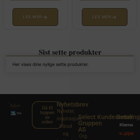
→
→
LES MER
LES MER
Sist sette produkter
Her vises dine nylige sette produkter.
Nyhetsbrev
Gå til
Nyheter,
toppen
Select
Kundesenter
Betalin
av
inspirasjon,
siden
Gruppen
tilbud
AS
og
Org.