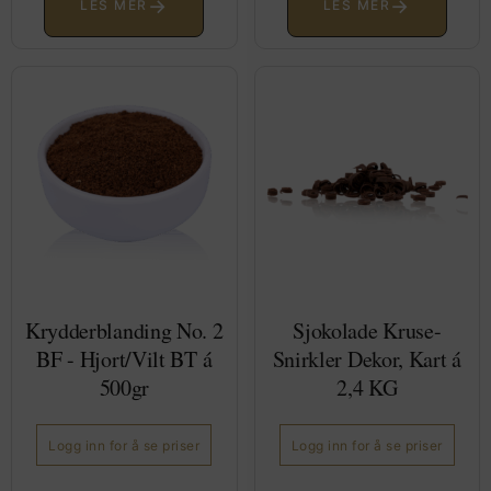
→
→
LES MER
LES MER
Krydderblanding No. 2
Sjokolade Kruse-
BF - Hjort/Vilt BT á
Snirkler Dekor, Kart á
500gr
2,4 KG
Logg inn for å se priser
Logg inn for å se priser