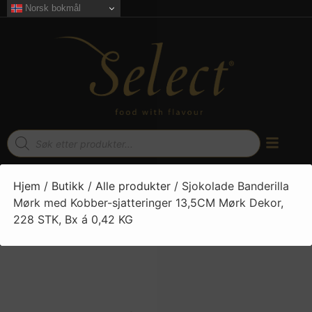
Norsk bokmål
Hjem
/
Butikk
/
Alle produkter
/ Sjokolade Banderilla
Mørk med Kobber-sjatteringer 13,5CM Mørk Dekor,
228 STK, Bx á 0,42 KG