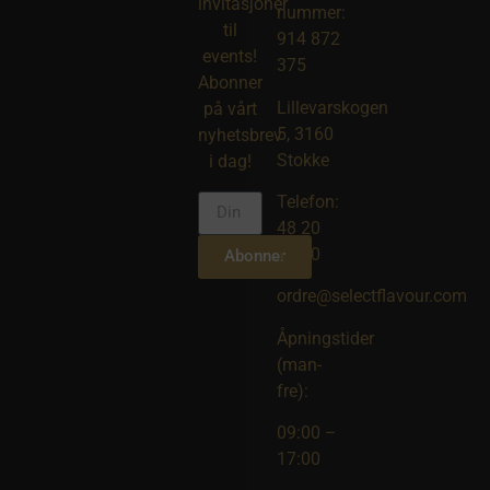
invitasjoner
nummer:
til
914 872
events!
375
Abonner
Lillevarskogen
på vårt
5, 3160
nyhetsbrev
Stokke
i dag!
Telefon:
48 20
10 00
Abonner
ordre@selectflavour.com
Åpningstider
(man-
fre):
09:00 –
17:00