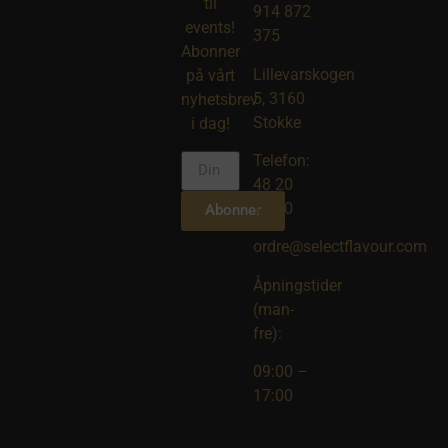
til
914 872
events!
375
Abonner
Lillevarskogen
på vårt
5, 3160
nyhetsbrev
Stokke
i dag!
Telefon:
48 20
10 00
Abonner
ordre@selectflavour.com
Åpningstider
(man-
fre):
09:00 –
17:00