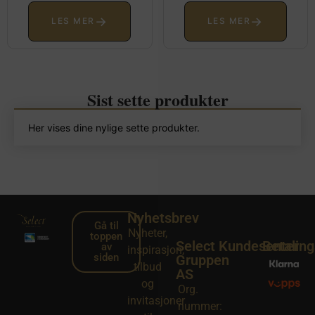
→
→
LES MER
LES MER
Sist sette produkter
Her vises dine nylige sette produkter.
Nyhetsbrev
Gå til
Nyheter,
toppen
Select
Kundesenter
Betalin
av
inspirasjon,
siden
Gruppen
tilbud
AS
og
Org.
invitasjoner
nummer: