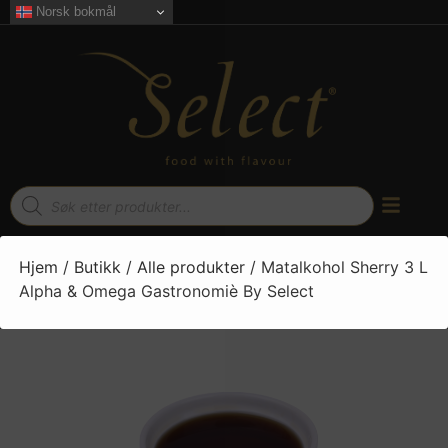
Norsk bokmål
Hjem
/
Butikk
/
Alle produkter
/ Matalkohol Sherry 3 L
Alpha & Omega Gastronomiè By Select