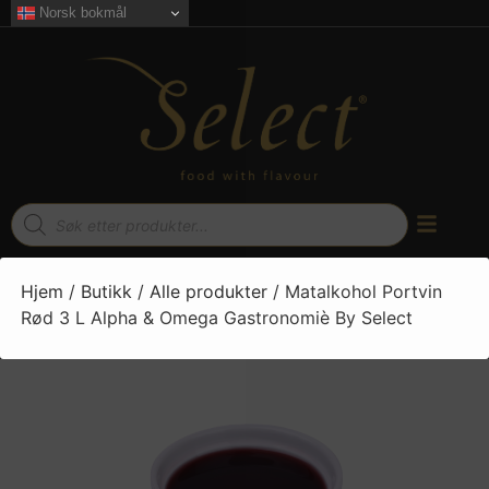
Norsk bokmål
Hjem
/
Butikk
/
Alle produkter
/ Matalkohol Portvin
Rød 3 L Alpha & Omega Gastronomiè By Select