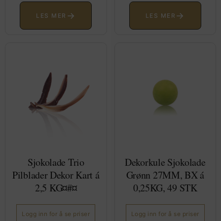
→
→
LES MER
LES MER
Sjokolade Trio
Dekorkule Sjokolade
Pilblader Dekor Kart á
Grønn 27MM, BX á
2,5 KG¤#¤
0,25KG, 49 STK
Logg inn for å se priser
Logg inn for å se priser