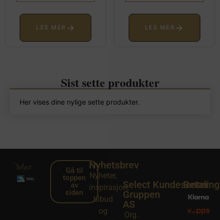
→
→
LES MER
LES MER
Sist sette produkter
Her vises dine nylige sette produkter.
Nyhetsbrev
Gå til
Nyheter,
toppen
Select
Kundesenter
Betalin
av
inspirasjon,
siden
Gruppen
tilbud
AS
og
Org.