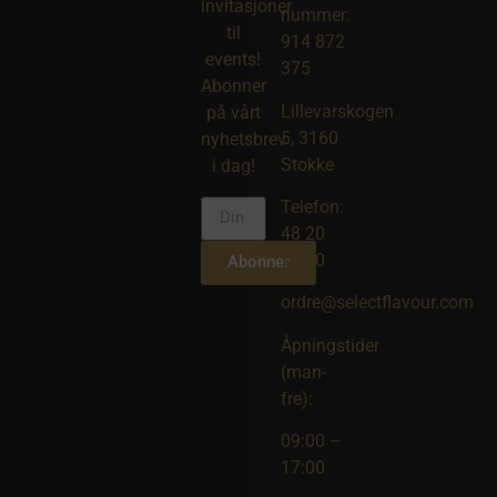
invitasjoner
nummer:
til
914 872
events!
375
Abonner
Lillevarskogen
på vårt
5, 3160
nyhetsbrev
Stokke
i dag!
Telefon:
48 20
10 00
Abonner
ordre@selectflavour.com
Åpningstider
(man-
fre):
09:00 –
17:00